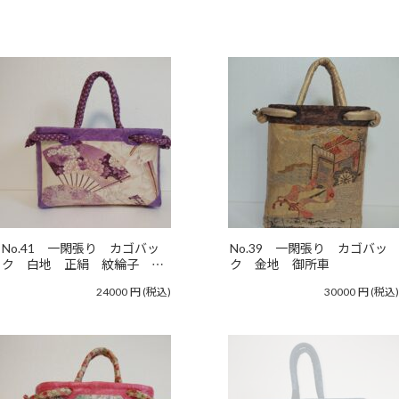
No.41 一閑張り カゴバッ
No.39 一閑張り カゴバッ
ク 白地 正絹 紋綸子 …
ク 金地 御所車
24000
円
(税込)
30000
円
(税込)