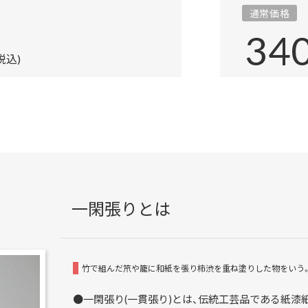
通常価格
34
税込)
一閑張りとは
竹で組んだ笊や籠に和紙を張り柿渋を重ね塗りした物をいう
●一閑張り(一貫張り)とは、伝統工芸品である紙漆