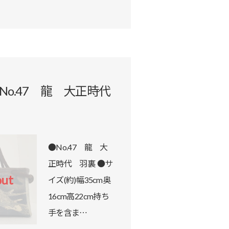
No.47 龍 大正時代
●No.47 龍 大
商品詳細を見る
正時代 羽裏 ●サ
out
イズ(約)幅35cm奥
16cm高22cm持ち
手を含ま…