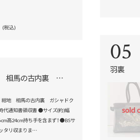
円
(税込)
05
羽裏
紺地 相馬の古内裏 …
48 紺地 相馬の古内裏 ガシャドク
細を見る
sold 
時代通知書領収書 ●サイズ(約)幅
16cm高24cm持ち手を含まず！ ●B5サ
ッタリ収まりま…