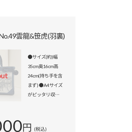
No.49雲龍&笹虎(羽裏)
●サイズ(約)幅
35cm奥16cm高
商品詳細を見る
out
24cm(持ち手を含
まず) ●A4サイズ
がピッタリ収…
000
円
(税込)