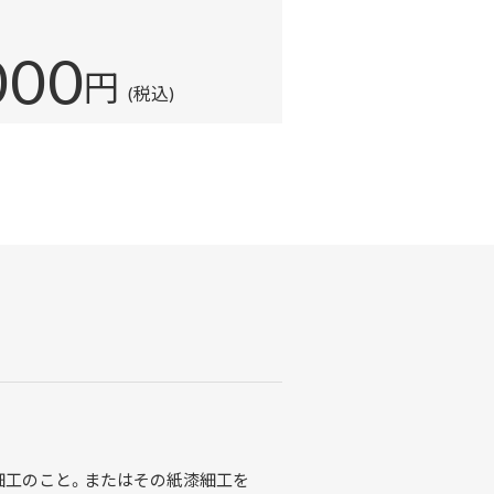
000
円
(税込)
。
細工のこと。またはその紙漆細工を