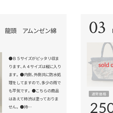
03
紺地 龍頭 アムンゼン綿
●Ｂ５サイズがピッタリ収ま
sold 
ります、Ａ４サイズは縦に入り
細を見る
ます。 ●内側、外側共に防水処
理をしてますので、多少の雨で
も平気です。 ●こちらの商品
プで購入
通常価格
はあえて柿渋は塗っておりま
25
せん。 ●持…