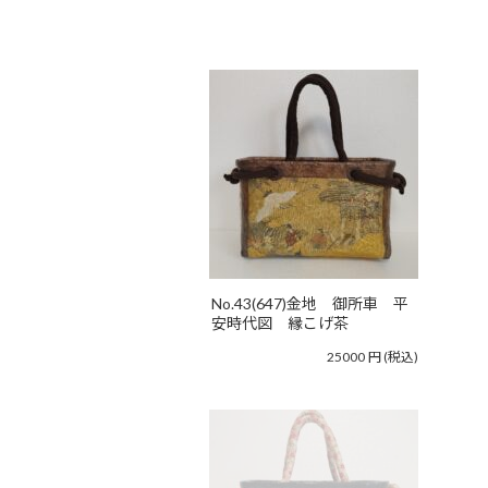
No.43(647)金地 御所車 平
安時代図 縁こげ茶
25000
円
(税込)