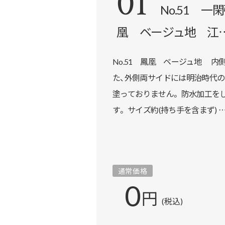
01
No.51 
凰 ベージュ地 江
No.51 鳳凰 ベージュ地 
た、外側両サイドには明治時代の
塗っておりません。 防水加工を
す。 サイズ約(持ち手を含まず) 
通常価格
0
円
(税込)