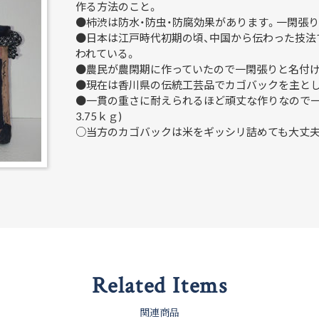
作る方法のこと。
●柿渋は防水・防虫・防腐効果があります。一閑張
●日本は江戸時代初期の頃、中国から伝わった技法
われている。
●農民が農閑期に作っていたので一閑張りと名付け
●現在は香川県の伝統工芸品でカゴバックを主と
●一貫の重さに耐えられるほど頑丈な作りなので一
3.75ｋｇ)
○当方のカゴバックは米をギッシリ詰めても大丈
Related Items
関連商品