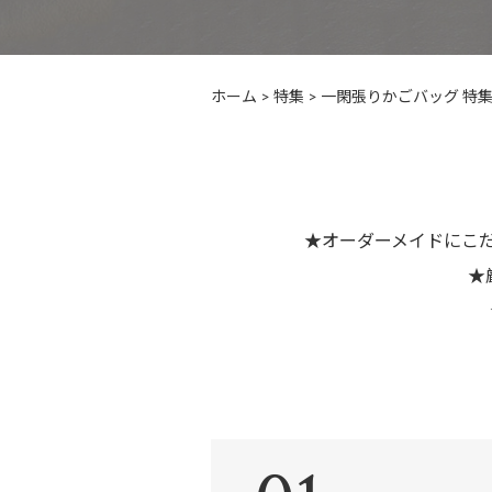
ホーム
>
特集
>
一閑張りかごバッグ 特
★オーダーメイドにこだ
★