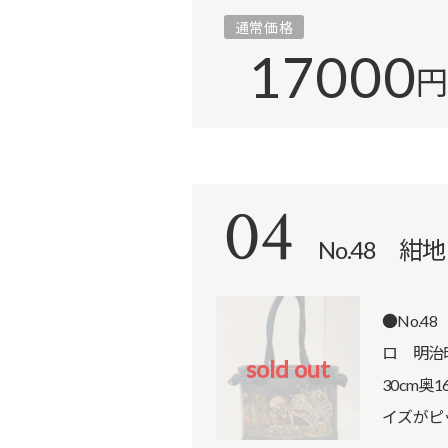
通常価格
17000
04
No.48 
●No.
商品詳
ロ 明治
sold out
30cm奥
イズがピ