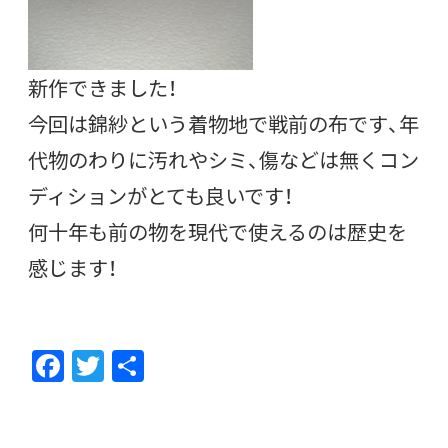
新作できました！
今回は錦紗という着物地で戦前の布です、年
代物のわりに汚れやシミ、傷などは無くコン
ディションがとても良いです！
何十年も前の物を現代で使えるのは歴史を
感じます！
F
T
共
ac
w
有
e
itt