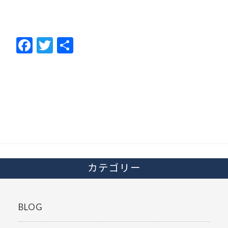
F
T
共
ac
w
有
e
itt
b
er
o
o
k
カテゴリー
BLOG