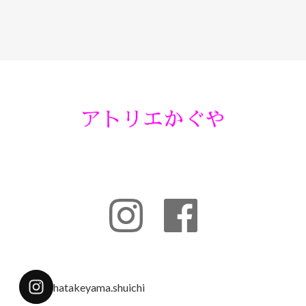
hatakeyama.shuichi